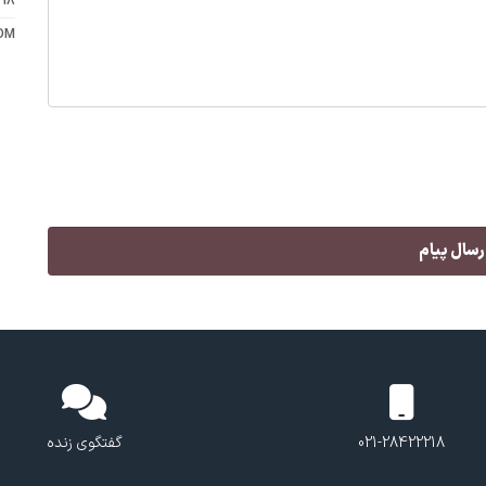
218
OM
021-28422218
گفتگوی زنده