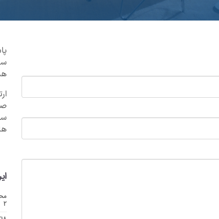
پا
سی
هس
ار
صو
ها
ای
محل
2