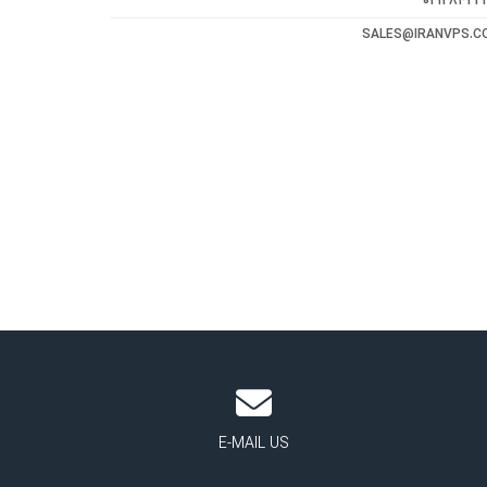
02128422
SALES@IRANVPS.C
E-MAIL US