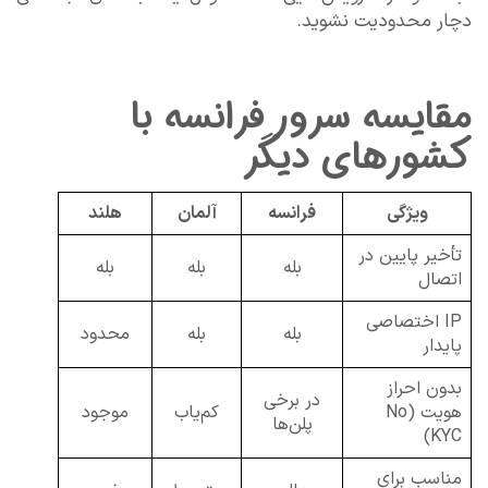
دچار محدودیت نشوید.
مقایسه سرور فرانسه با
کشورهای دیگر
ویژگی
فرانسه
آلمان
هلند
تأخیر پایین در
بله
بله
بله
اتصال
IP اختصاصی
بله
بله
محدود
پایدار
بدون احراز
در برخی
هویت (No
کم‌یاب
موجود
پلن‌ها
KYC)
مناسب برای