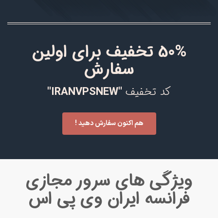
50%
تخفیف برای اولین
سفارش
کد تخفیف
''IRANVPSNEW''
هم اکنون سفارش دهید !
ویژگی های سرور مجازی
فرانسه ایران وی پی اس