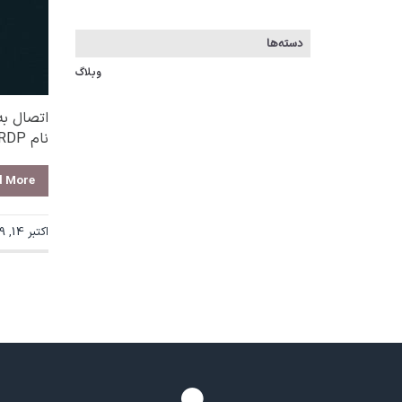
دسته‌ها
وبلاگ
اتصال به
نام RDP توسعه داده، تا کاربران...
d More
اکتبر 14, 2019, نویسنده: