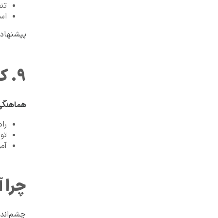
تنظی
است
پیشنهاد ابزارها: ana + Prometheus
۹. کانال‌های ارتباطی غیرمتمرکز
هماهنگی 
راه‌
تو
آم
چرا 
چشم‌اندا