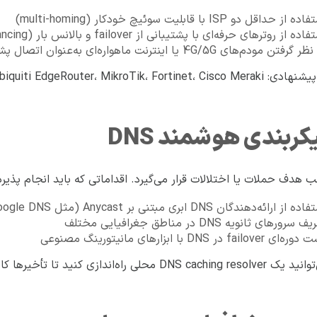
ه از حداقل دو ISP با قابلیت سوئیچ خودکار (multi-homing)
اده از روترهای حرفه‌ای با پشتیبانی از failover و بالانس بار (Load Balancing)
گرفتن مودم‌های 4G/5G یا اینترنت ماهواره‌ای به‌عنوان اتصال پشتیبان اضطراری
Ubiquiti EdgeRouter، MikroTik، Fortinet، C
 هدف حملات یا اختلالات قرار می‌گیرد. اقداماتی که باید انجام پذیرد
 از ارائه‌دهندگان DNS ابری مبتنی بر Anycast (مثل Cloudflare، Google DNS)
 سرورهای ثانویه DNS در مناطق جغرافیایی مختلف
ای failover در DNS با ابزارهای مانیتورینگ مصنوعی
DNS محلی راه‌اندازی کنید تا تأخیرها کاهش یابد.