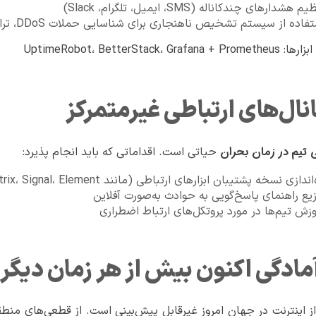
م هشدارهای چندکاناله (SMS، ایمیل، تلگرام، Slack)
فاده از سیستم تشخیص ناهنجاری برای شناسایی حملات DDoS، ترافیک غیرعادی یا دستکاری DNS
UptimeRobot، BetterStack، Graf
تیم در زمان بحران
حیاتی است. اقداماتی که باید انجام پذیرد:
اندازی نسخه پشتیبان ابزارهای ارتباطی (مانند Matrix، Signal، Element) در خارج از کشور
زیع راهنمای پاسخ‌گویی به حوادث به‌صورت آفلاین
وزش تیم‌ها در مورد پروتکل‌های ارتباط اضطراری
آمادگی اکنون بیش از هر زمان دیگر
ز اینترنت در جهان امروز غیرقابل پیش‌بینی است. از قطعی‌های منطقه