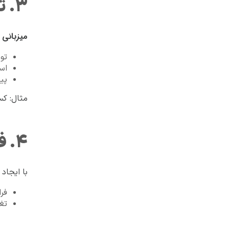
۳. تنوع جغرافیایی سرورها
میزبانی 
تو
است
پی
مثال: کس
۴. فراهم‌کردن دسترسی امن
با ایجاد
فر
تغی