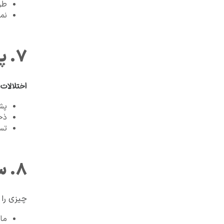
طراحی ص
نم
۷. پشتیبان‌گیری خودکار با ذخیره‌سازی از راه دور
اختلالات 
پش
ذخی
تس
۸. سیستم‌های مانیتورینگ و هشداردهی
چیزی را ک
مانیتورینگ me