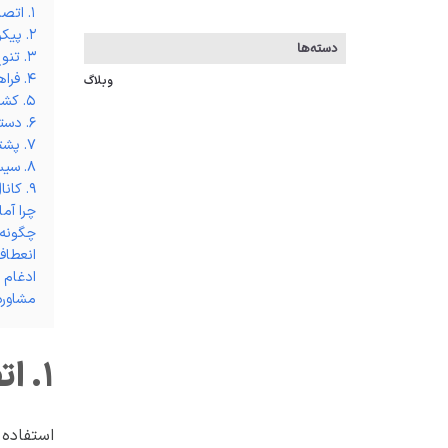
۱. اتصالات اینترنتی پشتیبان (Redundant Connectivity)
۲. پیکربندی هوشمند DNS
دسته‌ها
۳. تنوع جغرافیایی سرورها
۴. فراهم‌کردن دسترسی امن
وبلاگ
۵. کشینگ لبه‌ای (Edge Caching) با اتصال به CDN
۶. دسترسی آفلاین و افت عملکرد کنترل‌شده (Graceful Degradation)
۷. پشتیبان‌گیری خودکار با ذخیره‌سازی از راه دور
۸. سیستم‌های مانیتورینگ و هشداردهی
۹. کانال‌های ارتباطی غیرمتمرکز
چرا آم
چگونه 
انعطاف
ادغام DNS هوشمند و CDN با پشتیبانی تخصصی
مشاوره زیر
۱. اتصالات اینترنتی پشتیبان (REDUNDANT CONNECTIVITY)
استفاده 