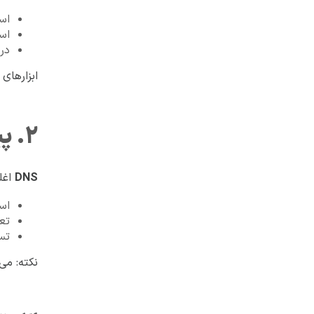
استفاد
استف
در نظر 
ابزارهای پیشنهادی: isco Meraki
۲. پیکربندی هوشمند DNS
DNS
اغلب
استفاده
تعریف
تست دوره‌
نکته: می‌توانید یک  caching resolver