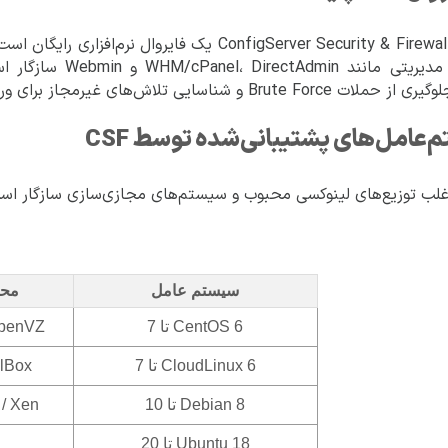
CSF یا ConfigServer Security & Firewall یک فای
پنل‌های مدیریتی ما
Brute  و شناسایی تلاش‌های غیرمجاز برای ورود به سرور را دارد.
عامل‌های پشتیبانی‌شده توسط CSF
سیستم عامل
محی
CentOS 6 تا 7
OpenVZ
CloudLinux 6 تا 7
alBox
Debian 8 تا 10
 / Xen
Ubuntu 18 تا 20