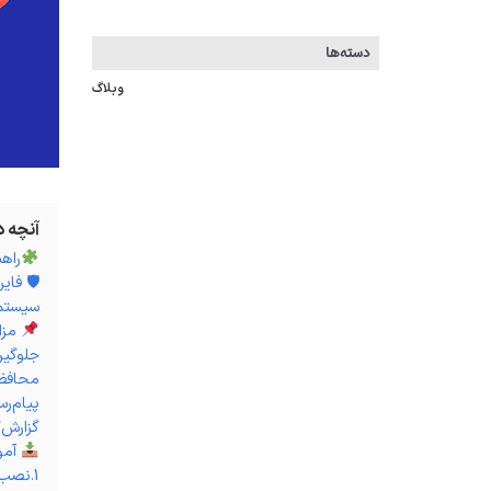
دسته‌ها
وبلاگ
آنچه 
راهن
🛡 فایروال F
سیستم‌
مزای
جلوگیری از
محافظت 
پیام‌ر
گزارش‌
آموزش
1.نصب فایروال