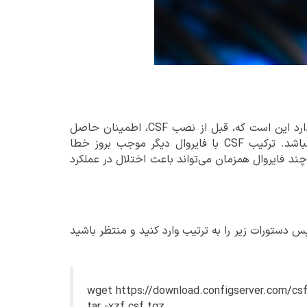
نصب CSF روی سرور لینوکس بسیار ساده است. تنها نکته مهمی که وجود دارد این است که، قبل از نصب CSF، اطمینان حاصل
کنید که فایروال دیگری مانند firewalld یا iptables به‌صورت موازی فعال نباشد. ترکیب CSF با فایروال دیگر موجب بروز خطا
د فایروال همزمان می‌تواند باعث اختلال در عملکرد
د شوید .سپس دستورات زیر را به ترتیب وارد کنید و منتظر باشید
wget https://download.configserver.com/cs