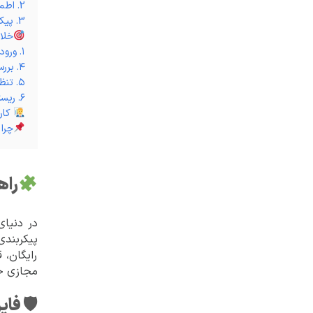
2. اطمینان از عملکرد CSF
3. پیکربندی فایروال
خلاصه م
۱. ورود به سرور از طریق SSH ۲. نصب ابزارهای موردنیاز مانند Perl ۳. دانلود و نصب CSF با دستورات زیر
۴. بررسی نصب
۵. تنظیمات اولیه فایل /etc/csf/csf.conf
۶. ریستارت سرویس
کاربرد CSF بر
چرا CSF بهترین انتخاب برای امنیت سرور شما
راه
رایگان، 
مجازی خا
🛡 فایروال 