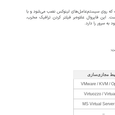
روال نرم‌افزاری رایگان است که روی سیستم‌عامل‌های لینوکس نصب می‌شود و با
نند WHM/cPanel، DirectAdmin و Webmin سازگار است. این فایروال علاوه‌بر فیلتر کردن ترافیک مخرب،
ط مجازی‌سازی
VMware / KVM / 
Virtuozzo / Virtu
MS Virtual Server
–