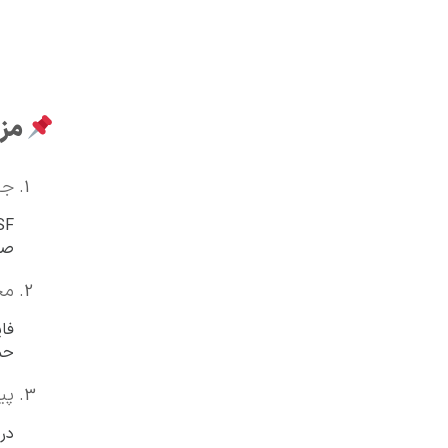
مزای
جلو
صورت
مح
حملات ial-of-Service
پی