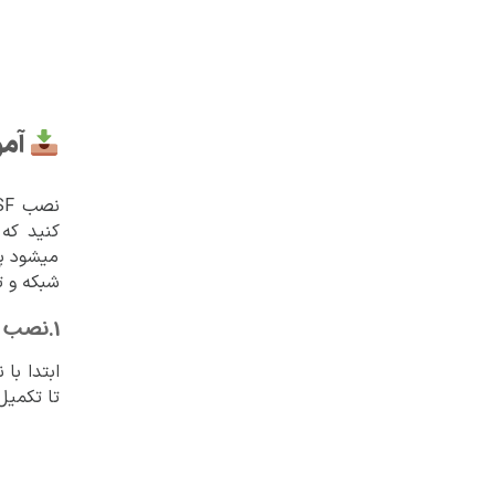
آموز
میشود پس
شبکه و ت
1.نصب فایروال
تا تکمیل