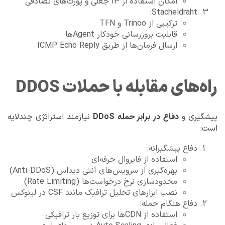
امکان استفاده از IP جعلی و پورت‌های تصادفی
Stacheldraht:
ترکیبی از Trinoo و TFN
قابلیت بروزرسانی خودکار Agentها
ارسال فرمان‌ها از طریق ICMP Echo Reply
راه‌های مقابله با حملات DDOS
دفاع در برابر حمله DDoS
پیشگیری و
نیازمند استراتژی چندلایه
است:
دفاع پیشگیرانه:
استفاده از فایروال حرفه‌ای
بهره‌گیری از سرویس‌های آنتی دیداس (Anti-DDoS)
محدودسازی نرخ درخواست‌ها (Rate Limiting)
نصب ابزارهای تحلیل ترافیک مانند CSF در لینوکس
دفاع هنگام حمله:
استفاده از CDNها برای توزیع بار ترافیکی